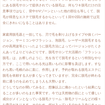
にある脱毛サロンで提供されている脱毛は、何もワキ脱毛だけの注
意事項ではなく、背中やVゾーンといった他の部位も等しくて、脱
毛が得意なエステで脱毛するからといって１回や2回の施術では完
全にきれいになることはありません。
家庭用脱毛器と一括しても、刃で毛を剃り上げるタイプや抜くバー
ジョン、サーミコンやフラッシュ、泡脱毛、レーザー光脱毛するも
のや高周波等といったように脱毛方法によってバージョンがたくさ
んあってよりどりみどりです。脱毛サロンで大活躍の「フラッシュ
脱毛」は、お察しのように、光を当てて脱毛するという特別なやり
方です。ここで用いられる光は黒いものに影響を及ぼします。すな
わち黒い毛根のみに直に、作用します。予約が取れる脱毛エステに
脱毛を依頼する人が多くなってきていますが、完全に脱毛が終わる
前に通うのを止めてしまう人も大勢います。
どうしてなのか聞いてみると、想像以上に痛かったという結果にな
ることが多いのもまた事実です。今では天然物の肌にとって優しい
成分がメインとなっている脱毛クリーム・除毛クリームなどの様々
な商品があります。そのため、何が入っているのかを入念にチェッ