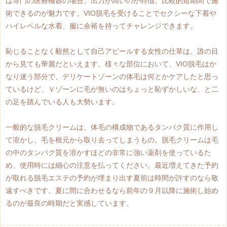
は専門の医療機器の場合、出力が高いのが特徴。比較的短期間で施
術できるのが魅力です。VIO脱毛を受けることでセクシーな下着や
ハイレベルな水着、服に余裕を持ってチャレンジできます。
恥じることなく毅然として自己アピールする女性の仕草は、誰の目
から見ても華麗だといえます。様々な部位において、VIO脱毛はか
なり迷う部分で、デリケートゾーンの体毛は何とかケアしたと思っ
ているけど、Ｖゾーンに毛が無いのはちょっと恥ずかしいな、と二
の足を踏んでいる人も大勢います。
一般的な脱毛クリームは、体毛の構成物であるタンパク質に作用し
て溶かし、毛を根元から取り去ってしまうもの。脱毛クリームは毛
の中のタンパク質を溶かすほどの非常に強い薬剤を使っているた
め、使用時には細心の注意を払ってください。最近増えてきた予約
が取れる脱毛エステの予約が埋まり出す夏前は時間が許すのなら敬
遠すべきです。夏に間に合わせるなら前年の９月以降に施術し始め
るのが最良の時期だと実感しています。