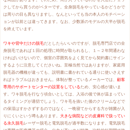
クしてから買うのがベターです。全身脱毛をやっているかどうかで
は周りの目も異なりますし、なんといっても当の本人のモチベーシ
ョンが以前とは違ってきます。なお、少数派のモデルの大半が脱毛
を終えています。
ワキや背中だけの脱毛
だとしたらいいのですが、脱毛専門店での全
身脱毛であれば１回の処理に時間が取られるし、１～２年間通わな
ければいけないので、個室の雰囲気をよく見てから契約書にサイン
するように注意してくださいね。至極当然ではありますが、家庭用
脱毛器の機種が違っても、説明書に書かれている通りに使いさえす
ればトラブルはおきません。体制が整っているメーカーでは、
顧客
専用のサポートセンターの設置をしている
ため、安心感が違いま
す。ワキ脱毛を行なう頃合いとしては、入浴の後で体が温まってい
るタイミングが適切でしょう。ワキ毛を抜いた後のクリームなどで
の保湿はすかさずするのではなく、一晩寝てからする方が雑菌が入
りにくいという噂もあります。
大きな病院などの皮膚科で扱ってい
る永久脱毛
レーザー脱毛と電気脱毛が過半数になります。電気脱毛